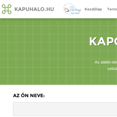
KAPUHALO.HU
Kezdőlap
Term
KAP
Az alábbi elé
velün
AZ ÖN NEVE: