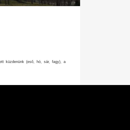
tt küzdenünk (eső, hó, sár, fagy), a