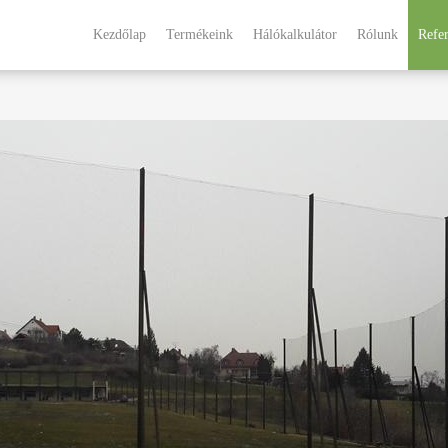
Kezdőlap
Termékeink
Hálókalkulátor
Rólunk
Refe