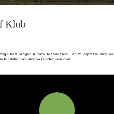
f Klub
gújulását szolgáló új hálók felszerelésére. Bár az időjárással meg kelle
e láthatatlan háló látványa kárpótolt bennünket.