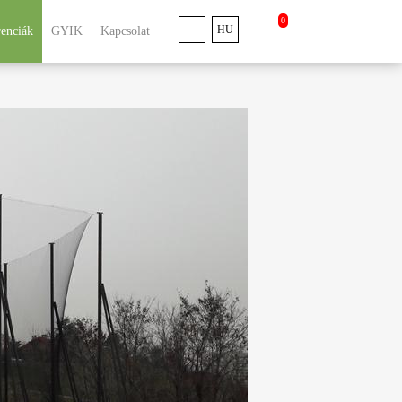
0
HU
renciák
GYIK
Kapcsolat