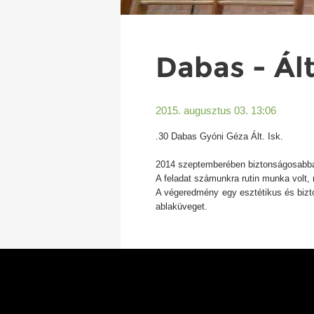
Dabas - Ált
2015. augusztus 03. 13:06
.30 Dabas Gyóni Géza Ált. Isk.
2014 szeptemberében biztonságosabbá t
A feladat számunkra rutin munka volt, 
A végeredmény egy esztétikus és bizto
ablaküveget.