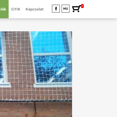
0
HU
iák
GYIK
Kapcsolat