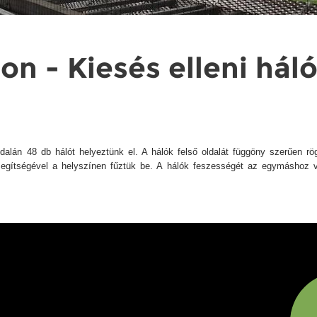
n - Kiesés elleni hál
dalán 48 db hálót helyeztünk el. A hálók felső oldalát függöny szerűen rög
 segítségével a helyszínen fűztük be. A hálók feszességét az egymáshoz v