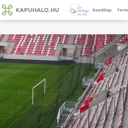
KAPUHALO.HU
Kezdőlap
Term