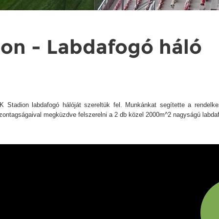
on - Labdafogó háló
 Stadion labdafogó hálóját szereltük fel. Munkánkat segítette a rendelke
szontagságaival megküzdve felszerelni a 2 db közel 2000m^2 nagyságú labdaf