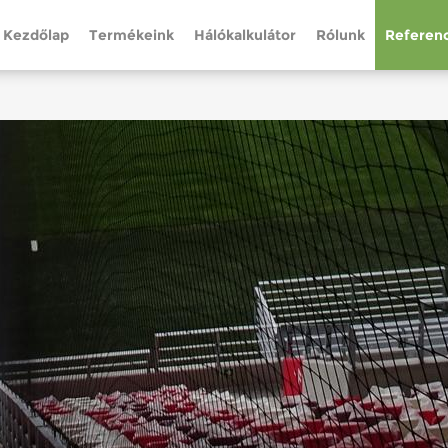
Kezdőlap
Termékeink
Hálókalkulátor
Rólunk
Referenc