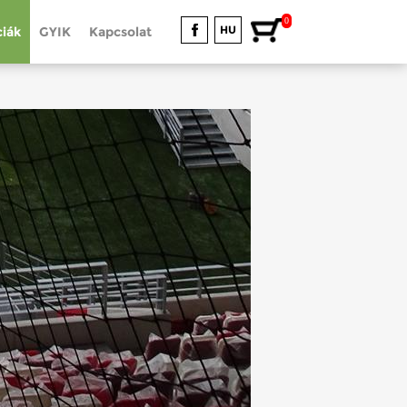
0
HU
iák
GYIK
Kapcsolat