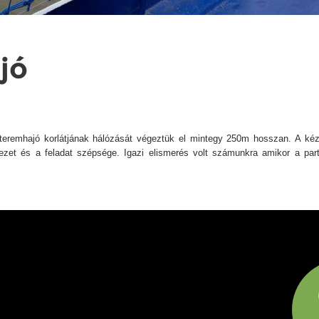
jó
teremhajó korlátjának hálózását végeztük el mintegy 250m hosszan. A kéz
yezet és a feladat szépsége. Igazi elismerés volt számunkra amikor a pa