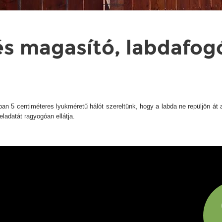
tés magasító, labdafog
an 5 centiméteres lyukméretű hálót szereltünk, hogy a labda ne repüljön át
eladatát ragyogóan ellátja.