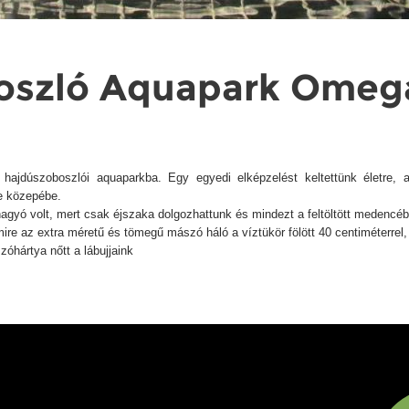
oszló Aquapark Ome
hajdúszoboszlói aquaparkba. Egy egyedi elképzelést keltettünk életre, am
e közepébe.
gyó volt, mert csak éjszaka dolgozhattunk és mindezt a feltöltött medencében
mire az extra méretű és tömegű mászó háló a víztükör fölött 40 centiméterrel, 
óhártya nőtt a lábujjaink