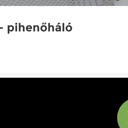
t - pihenőháló