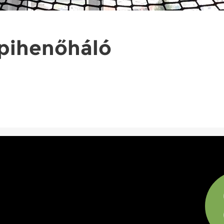
t pihenőháló