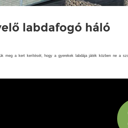
velő labdafogó háló
tük meg a kert kerítését, hogy a gyerekek labdája játék közben ne a s