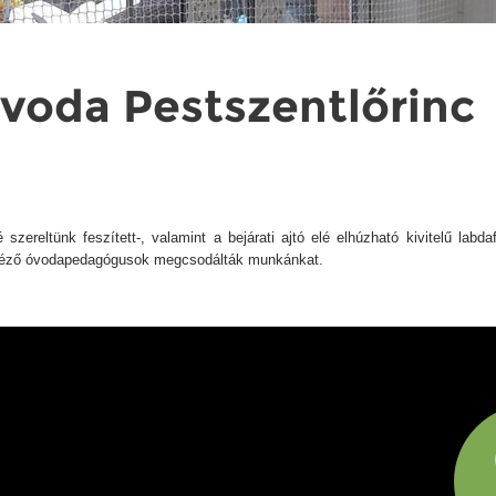
oda Pestszentlőrinc
szereltünk feszített-, valamint a bejárati ajtó elé elhúzható kivitelű labda
t néző óvodapedagógusok megcsodálták munkánkat.