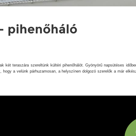
- pihenőháló
ak két teraszára szereltünk kültéri pihenőhálót. Gyönyörű napsütéses időb
, hogy a velünk párhuzamosan, a helyszínen dolgozó szerelők a már elkészü