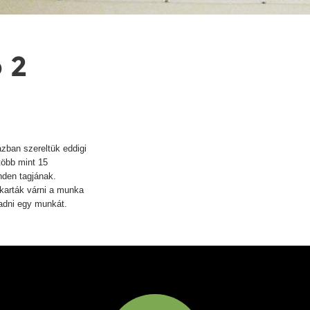
 2
zban szereltük eddigi
több mint 15
nden tagjának.
karták várni a munka
tadni egy munkát.