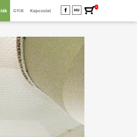
0
HU
iák
GYIK
Kapcsolat