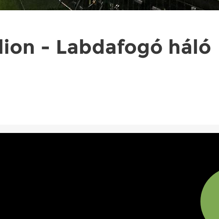
dion - Labdafogó háló