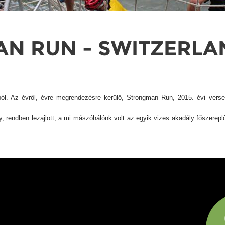
N RUN - SWITZERLA
ból. Az évről, évre megrendezésre kerülő, Strongman Run, 2015. évi verse
, rendben lezajlott, a mi mászóhálónk volt az egyik vizes akadály főszerepl