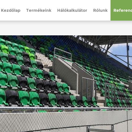
Kezdőlap
Termékeink
Hálókalkulátor
Rólunk
Referenc