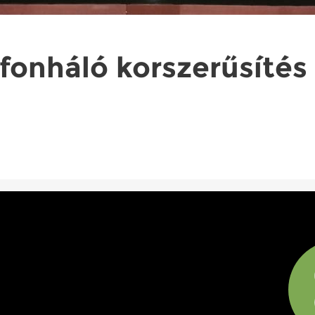
afonháló korszerűsítés