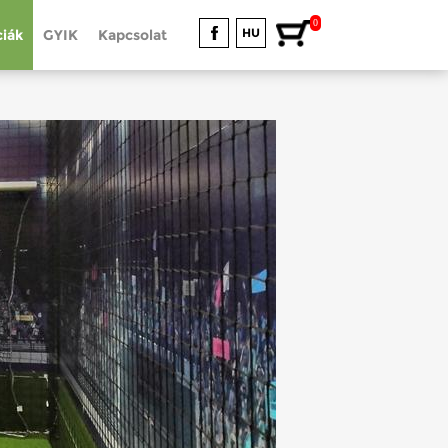
0
HU
iák
GYIK
Kapcsolat