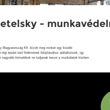
ietelsky - munkavédel
y Magyarország Kft. bízott meg minket egy kisebb
régi épület tető födémének felújításához aláhálóztunk, így
e nagyobb törmelékek ne tudjanak leesni a munkálatok közben.