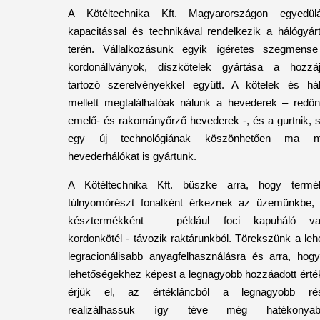
A Kötéltechnika Kft. Magyarországon egyedülá
kapacitással és technikával rendelkezik a hálógyár
terén. Vállalkozásunk egyik ígéretes szegmens
kordonállványok, díszkötelek gyártása a hozzá
tartozó szerelvényekkel együtt. A kötelek és há
mellett megtalálhatóak nálunk a hevederek – redőn
emelő- és rakományőrző hevederek -, és a gurtnik, s
egy új technológiának köszönhetően ma m
hevederhálókat is gyártunk.
A Kötéltechnika Kft. büszke arra, hogy termé
túlnyomórészt fonalként érkeznek az üzemünkbe,
késztermékként – például foci kapuháló va
kordonkötél - távozik raktárunkból. Törekszünk a leh
legracionálisabb anyagfelhasználásra és arra, hog
lehetőségekhez képest a legnagyobb hozzáadott érté
érjük el, az értékláncból a legnagyobb ré
realizálhassuk így téve még hatékonyab