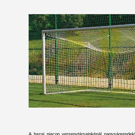
A hazai piacon versenytársainkénál nagyságrendek