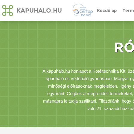
KAPUHALO.HU
Kezdőlap
Term
RÓ
A kapuhalo.hu honlapot a Kötéltechnika Kft. üz
sportháló és védőháló gyártásban. Magyar gy
minőségi előírásoknak megfelelően. Igény 
egyaránt. Cégünk a megrendelt termékeket, 
másnapra le tudja szállítani. Filozófiánk, hog
való 21. századi hozzáál