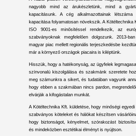
nagyobb mind az árukészletünk, mind a gyárt
kapacitásunk. A cég alkalmazottainak létszáma
kapacitása folyamatosan növekszik. A Kötéltechnika K
ISO 9001-es minősítéssel rendelkezik, az euró
szabványoknak megfelelően dolgozunk. 2013-ba
magyar piac mellett regionális terjeszkedésbe kezdtü
már a környező országok piacaira is kiléptünk.
Hisszük, hogy a hatékonyság, az ügyfelek legmagas
színvonalú kiszolgálása és szakmánk szeretete ho
meg számunkra a sikert, és tudatában vagyunk ann
hogy ebben a szakmában nincs pardon, megrendelő
elvárják a kifogástalan munkát.
A Kötéltechnika Kft. küldetése, hogy minőségi egyedi
szabványos köteleket és hálókat készítsen vásárlóin
hogy biztonságot, kényelmet, szórakozást biztosíts
és mindeközben esztétikai élményt is nyújtson.