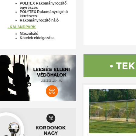
POLITEX Rakományrögzítő
egyrészes
POLYTEX Rakományrögzítő
kétrészes
Rakományrögzítő háló
- KALANDPARK
Mászóháló
Kötelek eldolgozása
• TE