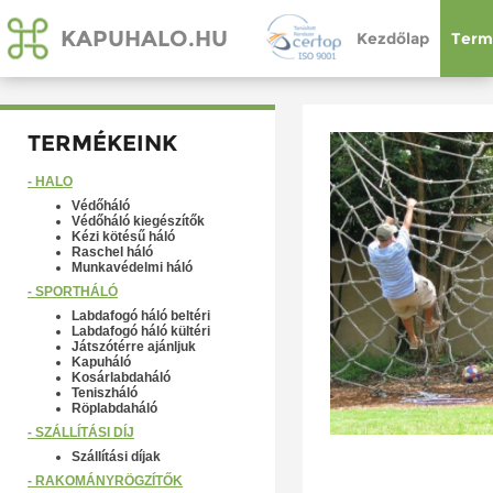
KAPUHALO.HU
Kezdőlap
Term
TERMÉKEINK
- HÁLÓ
Védőháló
Védőháló kiegészítők
Kézi kötésű háló
Raschel háló
Munkavédelmi háló
- SPORTHÁLÓ
Labdafogó háló beltéri
Labdafogó háló kültéri
Játszótérre ajánljuk
Kapuháló
Kosárlabdaháló
Teniszháló
Röplabdaháló
- SZÁLLÍTÁSI DÍJ
Szállítási díjak
- RAKOMÁNYRÖGZÍTŐK