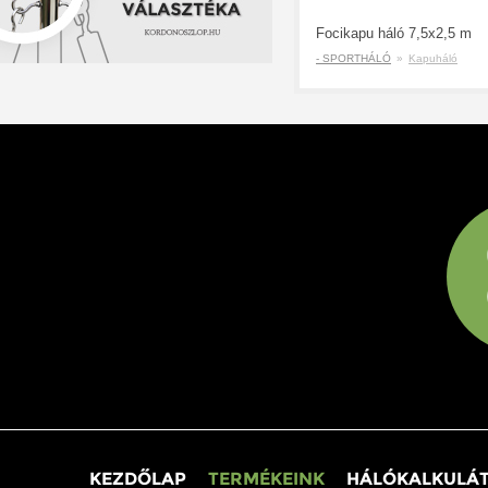
Focikapu háló 7,5x2,5 m
- SPORTHÁLÓ
»
Kapuháló
KEZDŐLAP
TERMÉKEINK
HÁLÓKALKULÁ