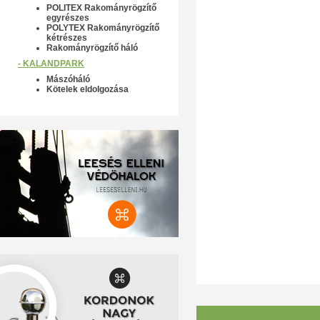
POLITEX Rakományrögzítő
egyrészes
POLYTEX Rakományrögzítő
kétrészes
Rakományrögzítő háló
- KALANDPARK
Mászóháló
Kötelek eldolgozása