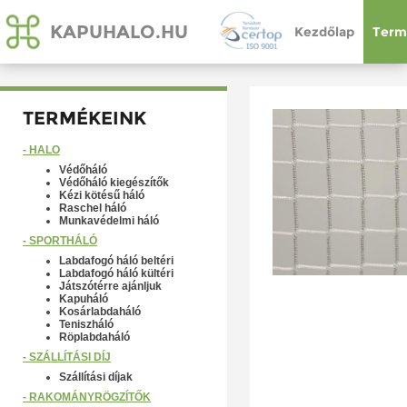
KAPUHALO.HU
Kezdőlap
Term
TERMÉKEINK
- HÁLÓ
Védőháló
Védőháló kiegészítők
Kézi kötésű háló
Raschel háló
Munkavédelmi háló
- SPORTHÁLÓ
Labdafogó háló beltéri
Labdafogó háló kültéri
Játszótérre ajánljuk
Kapuháló
Kosárlabdaháló
Teniszháló
Röplabdaháló
- SZÁLLÍTÁSI DÍJ
Szállítási díjak
- RAKOMÁNYRÖGZÍTŐK