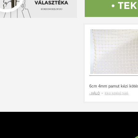
• TE
6cm 4mm pamut kézi köté
- HÁLÓ
»
Kézi kötésű háló