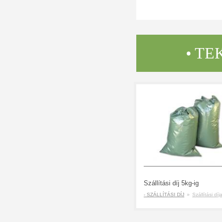
• TE
Szállítási díj 5kg-ig
- SZÁLLÍTÁSI DÍJ
»
Szállítási díj