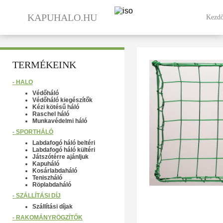
KAPUHALO.HU
Kezdő
TERMÉKEINK
- HÁLÓ
Védőháló
Védőháló kiegészítők
Kézi kötésű háló
Raschel háló
Munkavédelmi háló
- SPORTHÁLÓ
Labdafogó háló beltéri
Labdafogó háló kültéri
Játszótérre ajánljuk
Kapuháló
Kosárlabdaháló
Teniszháló
Röplabdaháló
- SZÁLLÍTÁSI DÍJ
Szállítási díjak
- RAKOMÁNYRÖGZÍTŐK