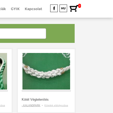
0
HU
iák
GYIK
Kapcsolat
Kötél Végtelenítés
ozása
- KALANDPARK
»
Kötelek eldolgozása