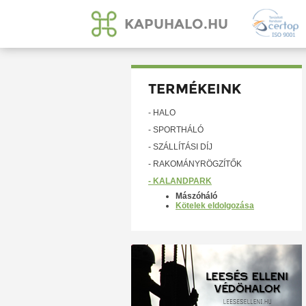
KAPUHALO.HU
TERMÉKEINK
- HÁLÓ
- SPORTHÁLÓ
- SZÁLLÍTÁSI DÍJ
- RAKOMÁNYRÖGZÍTŐK
- KALANDPARK
Mászóháló
Kötelek eldolgozása