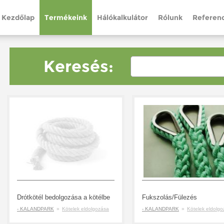
Kezdőlap
Termékeink
Hálókalkulátor
Rólunk
Referenc
Keresés:
Drótkötél bedolgozása a kötélbe
Fukszolás/Fülezés
- KALANDPARK
»
Kötelek eldolgozása
- KALANDPARK
»
Kötelek eldolg