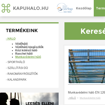
KAPUHALO.HU
Kezdőlap
Term
Keresé
TERMÉKEINK
- HÁLÓ
Védőháló
Védőháló kiegészítők
Kézi kötésű háló
Raschel háló
Munkavédelmi háló
- SPORTHÁLÓ
- SZÁLLÍTÁSI DÍJ
- RAKOMÁNYRÖGZÍTŐK
- KALANDPARK
Munkavédelmi háló EN 126
- HÁLÓ
»
Munkavédelmi háló