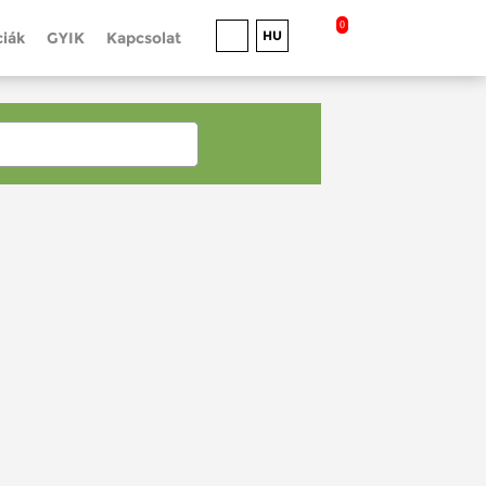
0
HU
iák
GYIK
Kapcsolat