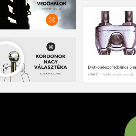
- HÁLÓ
»
Védőháló kiegészítők