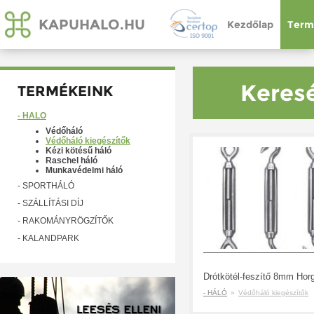
KAPUHALO.HU
Kezdőlap
Term
Keresé
TERMÉKEINK
- HÁLÓ
Védőháló
Védőháló kiegészítők
Kézi kötésű háló
Raschel háló
Munkavédelmi háló
- SPORTHÁLÓ
- SZÁLLÍTÁSI DÍJ
- RAKOMÁNYRÖGZÍTŐK
- KALANDPARK
- HÁLÓ
»
Védőháló kiegészítők