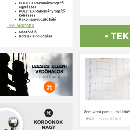
POLITEX Rakományrögzítő
egyrészes
POLYTEX Rakományrögzítő
kétrészes
Rakományrögzítő háló
- KALANDPARK
Mászóháló
• TE
Kötelek eldolgozása
8cm 4mm pamut kézi köté
- HÁLÓ
»
Kézi kötésű háló