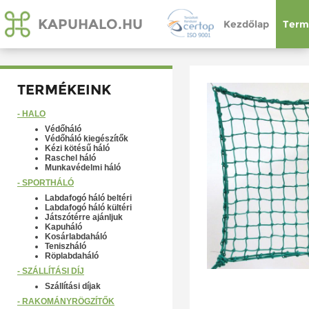
KAPUHALO.HU
Kezdőlap
Term
TERMÉKEINK
- HÁLÓ
Védőháló
Védőháló kiegészítők
Kézi kötésű háló
Raschel háló
Munkavédelmi háló
- SPORTHÁLÓ
Labdafogó háló beltéri
Labdafogó háló kültéri
Játszótérre ajánljuk
Kapuháló
Kosárlabdaháló
Teniszháló
Röplabdaháló
- SZÁLLÍTÁSI DÍJ
Szállítási díjak
- RAKOMÁNYRÖGZÍTŐK