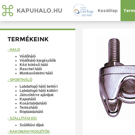
KAPUHALO.HU
Kezdőlap
Term
TERMÉKEINK
- HÁLÓ
Védőháló
Védőháló kiegészítők
Kézi kötésű háló
Raschel háló
Munkavédelmi háló
- SPORTHÁLÓ
Labdafogó háló beltéri
Labdafogó háló kültéri
Játszótérre ajánljuk
Kapuháló
Kosárlabdaháló
Teniszháló
Röplabdaháló
- SZÁLLÍTÁSI DÍJ
Szállítási díjak
- RAKOMÁNYRÖGZÍTŐK