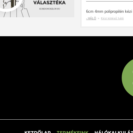
- HÁLÓ
»
Kézi kötésű háló
KEZDŐLAP
TERMÉKEINK
HÁLÓKALKULÁ