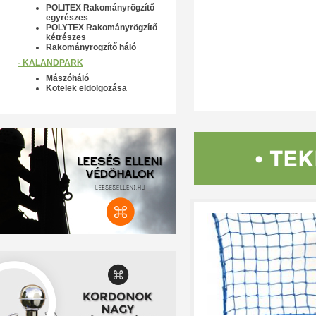
POLITEX Rakományrögzítő
egyrészes
POLYTEX Rakományrögzítő
kétrészes
Rakományrögzítő háló
- KALANDPARK
Mászóháló
Kötelek eldolgozása
• TE