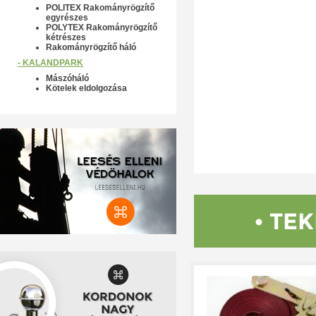
POLITEX Rakományrögzítő
egyrészes
POLYTEX Rakományrögzítő
kétrészes
Rakományrögzítő háló
- KALANDPARK
Mászóháló
Kötelek eldolgozása
• TE