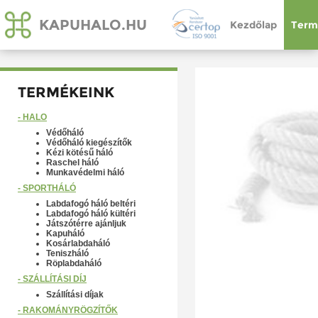
KAPUHALO.HU
Kezdőlap
Term
TERMÉKEINK
- HÁLÓ
Védőháló
Védőháló kiegészítők
Kézi kötésű háló
Raschel háló
Munkavédelmi háló
- SPORTHÁLÓ
Labdafogó háló beltéri
Labdafogó háló kültéri
Játszótérre ajánljuk
Kapuháló
Kosárlabdaháló
Teniszháló
Röplabdaháló
- SZÁLLÍTÁSI DÍJ
Szállítási díjak
- RAKOMÁNYRÖGZÍTŐK