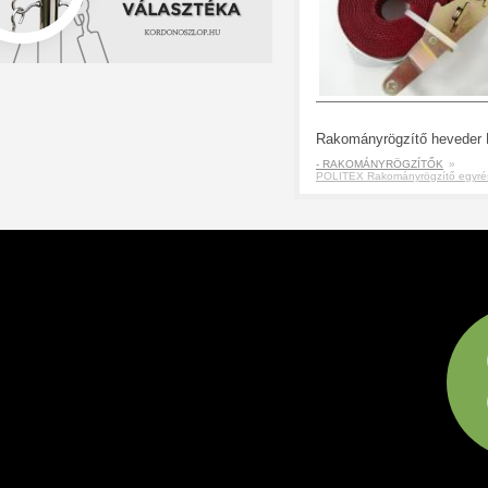
- RAKOMÁNYRÖGZÍTŐK
»
POLITEX Rakományrögzítő egyré