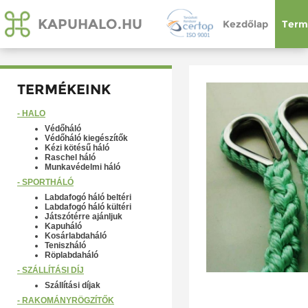
KAPUHALO.HU
Kezdőlap
Term
TERMÉKEINK
- HÁLÓ
Védőháló
Védőháló kiegészítők
Kézi kötésű háló
Raschel háló
Munkavédelmi háló
- SPORTHÁLÓ
Labdafogó háló beltéri
Labdafogó háló kültéri
Játszótérre ajánljuk
Kapuháló
Kosárlabdaháló
Teniszháló
Röplabdaháló
- SZÁLLÍTÁSI DÍJ
Szállítási díjak
- RAKOMÁNYRÖGZÍTŐK