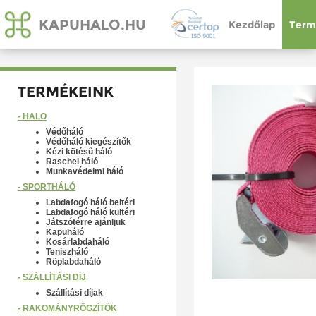
KAPUHALO.HU
Kezdőlap
Term
TERMÉKEINK
- HÁLÓ
Védőháló
Védőháló kiegészítők
Kézi kötésű háló
Raschel háló
Munkavédelmi háló
- SPORTHÁLÓ
Labdafogó háló beltéri
Labdafogó háló kültéri
Játszótérre ajánljuk
Kapuháló
Kosárlabdaháló
Teniszháló
Röplabdaháló
- SZÁLLÍTÁSI DÍJ
Szállítási díjak
- RAKOMÁNYRÖGZÍTŐK