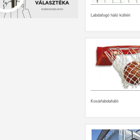
Labdafogó háló kültéri
Kosárlabdaháló