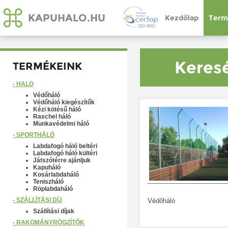
KAPUHALO.HU
Kezdőlap
Term
Keresé
TERMÉKEINK
- HÁLÓ
Védőháló
Védőháló kiegészítők
Kézi kötésű háló
Raschel háló
Munkavédelmi háló
- SPORTHÁLÓ
Labdafogó háló beltéri
Labdafogó háló kültéri
Játszótérre ajánljuk
Kapuháló
Kosárlabdaháló
Teniszháló
Röplabdaháló
- SZÁLLÍTÁSI DÍJ
Védőháló
Szállítási díjak
- RAKOMÁNYRÖGZÍTŐK