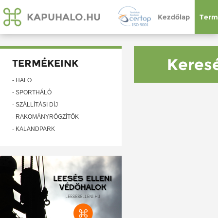
KAPUHALO.HU
Kezdőlap
Term
Keresé
TERMÉKEINK
- HÁLÓ
- SPORTHÁLÓ
- SZÁLLÍTÁSI DÍJ
- RAKOMÁNYRÖGZÍTŐK
- KALANDPARK