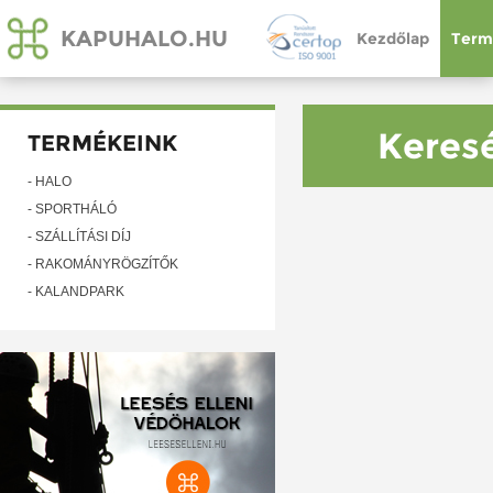
KAPUHALO.HU
Kezdőlap
Term
Keresé
TERMÉKEINK
- HÁLÓ
- SPORTHÁLÓ
- SZÁLLÍTÁSI DÍJ
- RAKOMÁNYRÖGZÍTŐK
- KALANDPARK