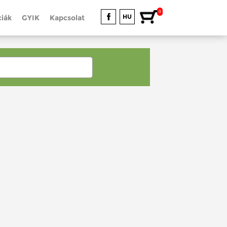
0
HU
iák
GYIK
Kapcsolat