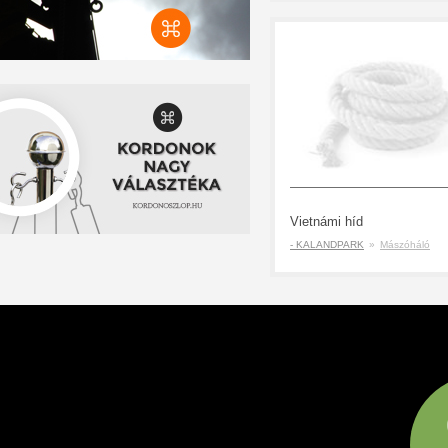
Vietnámi híd
- KALANDPARK
»
Mászóháló