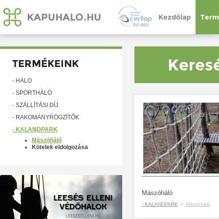
KAPUHALO.HU
Kezdőlap
Term
Keresé
TERMÉKEINK
- HÁLÓ
- SPORTHÁLÓ
- SZÁLLÍTÁSI DÍJ
- RAKOMÁNYRÖGZÍTŐK
- KALANDPARK
Mászóháló
Kötelek eldolgozása
Mászóháló
- KALANDPARK
»
Mászóháló