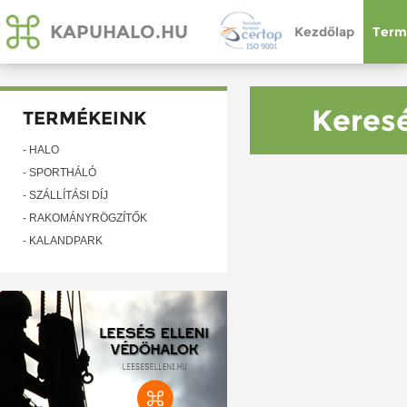
KAPUHALO.HU
Kezdőlap
Term
Keresé
TERMÉKEINK
- HÁLÓ
- SPORTHÁLÓ
- SZÁLLÍTÁSI DÍJ
- RAKOMÁNYRÖGZÍTŐK
- KALANDPARK