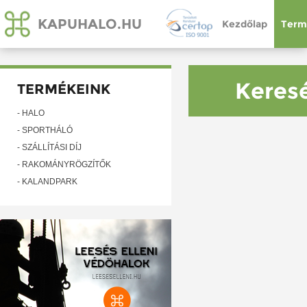
KAPUHALO.HU
Kezdőlap
Term
Keresé
TERMÉKEINK
- HÁLÓ
- SPORTHÁLÓ
- SZÁLLÍTÁSI DÍJ
- RAKOMÁNYRÖGZÍTŐK
- KALANDPARK