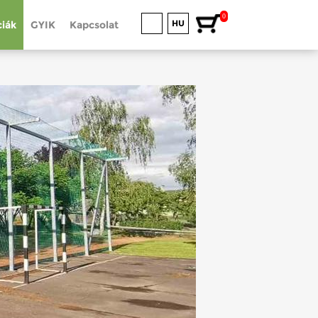
0
HU
iák
GYIK
Kapcsolat