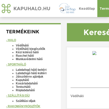
KAPUHALO.HU
Kezdőlap
Term
Keresé
TERMÉKEINK
- HÁLÓ
Védőháló
Védőháló kiegészítők
Kézi kötésű háló
Raschel háló
Munkavédelmi háló
- SPORTHÁLÓ
Labdafogó háló beltéri
Labdafogó háló kültéri
Játszótérre ajánljuk
Kapuháló
Kosárlabdaháló
Teniszháló
Röplabdaháló
- SZÁLLÍTÁSI DÍJ
Védőháló
Szállítási díjak
- RAKOMÁNYRÖGZÍTŐK