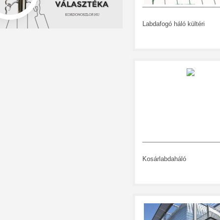
Labdafogó háló kültéri
Kosárlabdaháló