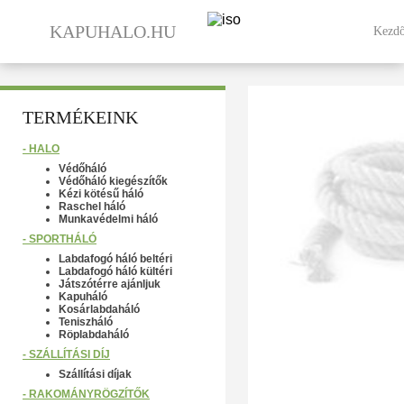
KAPUHALO.HU
Kezdő
TERMÉKEINK
- HÁLÓ
Védőháló
Védőháló kiegészítők
Kézi kötésű háló
Raschel háló
Munkavédelmi háló
- SPORTHÁLÓ
Labdafogó háló beltéri
Labdafogó háló kültéri
Játszótérre ajánljuk
Kapuháló
Kosárlabdaháló
Teniszháló
Röplabdaháló
- SZÁLLÍTÁSI DÍJ
Szállítási díjak
- RAKOMÁNYRÖGZÍTŐK