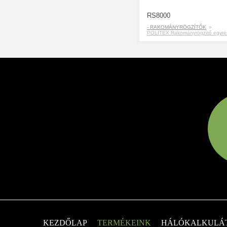
RS8000
- RAKOMÁNYRÖGZÍTŐK
»
POLITEX Rakományrögzítő egyré
KEZDŐLAP
TERMÉKEINK
HÁLÓKALKULÁ