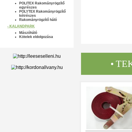
POLITEX Rakományrögzítő
egyrészes
POLYTEX Rakományrögzítő
kétrészes
Rakományrögzítő háló
- KALANDPARK
Mászóháló
Kötelek eldolgozása
• TE